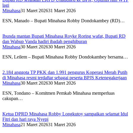
lagi
Minahasa
31 Maret 2026
31 Maret 2026
ESN, Manado – Bupati Minahasa Robby Dondokambey (RD)…
Ibunda mantan Bupati Minahasa Royke Roring wafat, Bupati RD
dan Wabup Vanda hadiri ibadah penghiburan
Minahasa
30 Maret 2026
30 Maret 2026
ESN, Leilem – Bupati Minahasa Robby Dondokambey bersama…
2.184 anggota TP PKK dan 1.991 pengurus Koperasi Merah Putih
di Minahasa resmi terdaftar sebagai peserta BPJS Ketenegakerjaan
Minahasa
30 Maret 2026
30 Maret 2026
ESN, Tondano – Komitmen Pemkab Minahasa memperluas
cakupan…
Ketua DPRD Minahasa Robby Longkutoy sampaikan selamat Idul
Fitri dan hari raya Nyepi
Minahasa
21 Maret 2026
31 Maret 2026