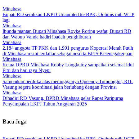
Minahasa
Bupati RD serahkan LKPD Unaudited ke BPK, Optimis raih WTP
lagi
Minahasa
Ibunda mantan Bupati Minahasa Royke Roring wafat, Bupati RD
dan Wabup Vanda hadiri ibadah penghiburan
Minahasa
2.184 anggota TP PKK dan 1.991 pengurus Koperasi Merah Putih
di Minahasa resmi terdaftar sebagai peserta BPJS Ketenegakerjaan
Minahasa
Ketua DPRD Minahasa Robby Longkutoy sampaikan selamat Idul
Fitri dan hari raya Nyepi
Minahasa
Sampaikan berduka atas meninggalnya Queency Tumonggor, RD-
Vasung segera koordinasi jalan berlubang dengan Provinsi
Minahasa
Dihadiri RD-Vasung, DPRD Minahasa gelar Rapat Paripurna
Penyampaian LKPJ Tahun Anggaran 2025
Baca Juga
Bupati RD serahkan LKPD Unaudited ke BPK, Optimis raih WTP