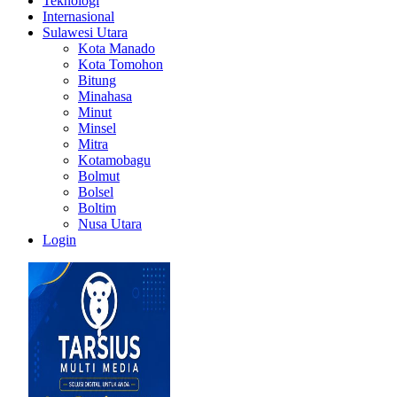
Teknologi
Internasional
Sulawesi Utara
Kota Manado
Kota Tomohon
Bitung
Minahasa
Minut
Minsel
Mitra
Kotamobagu
Bolmut
Bolsel
Boltim
Nusa Utara
Login