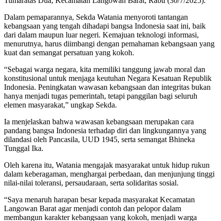
Tumaratas Dua, Kecamatan Langowan Barat, Rabu (30/7/2025).
Dalam pemaparannya, Sekda Watania menyoroti tantangan
kebangsaan yang tengah dihadapi bangsa Indonesia saat ini, baik
dari dalam maupun luar negeri. Kemajuan teknologi informasi,
menurutnya, harus diimbangi dengan pemahaman kebangsaan yang
kuat dan semangat persatuan yang kokoh.
“Sebagai warga negara, kita memiliki tanggung jawab moral dan
konstitusional untuk menjaga keutuhan Negara Kesatuan Republik
Indonesia. Peningkatan wawasan kebangsaan dan integritas bukan
hanya menjadi tugas pemerintah, tetapi panggilan bagi seluruh
elemen masyarakat,” ungkap Sekda.
Ia menjelaskan bahwa wawasan kebangsaan merupakan cara
pandang bangsa Indonesia terhadap diri dan lingkungannya yang
dilandasi oleh Pancasila, UUD 1945, serta semangat Bhineka
Tunggal Ika.
Oleh karena itu, Watania mengajak masyarakat untuk hidup rukun
dalam keberagaman, menghargai perbedaan, dan menjunjung tinggi
nilai-nilai toleransi, persaudaraan, serta solidaritas sosial.
“Saya menaruh harapan besar kepada masyarakat Kecamatan
Langowan Barat agar menjadi contoh dan pelopor dalam
membangun karakter kebangsaan yang kokoh, menjadi warga