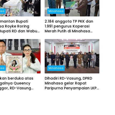
asa
Minahasa
 mantan Bupati
2.184 anggota TP PKK dan
sa Royke Roring
1.991 pengurus Koperasi
 Bupati RD dan Wabup
Merah Putih di Minahasa
adiri ibadah
resmi terdaftar sebagai
buran
peserta BPJS
Ketenegakerjaan
asa
Minahasa
kan berduka atas
Dihadiri RD-Vasung, DPRD
galnya Queency
Minahasa gelar Rapat
gor, RD-Vasung
Paripurna Penyampaian LKPJ
koordinasi jalan
Tahun Anggaran 2025
ng dengan Provinsi