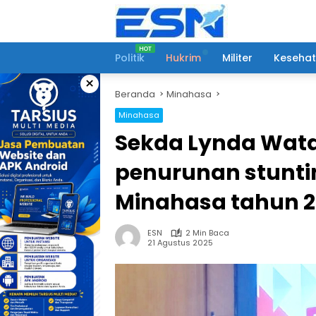
Langsung
ke
konten
Politik
Hukrim
Militer
Keseha
×
Beranda
Minahasa
Minahasa
Sekda Lynda Watan
penurunan stunti
Minahasa tahun 2
ESN
2 Min Baca
21 Agustus 2025