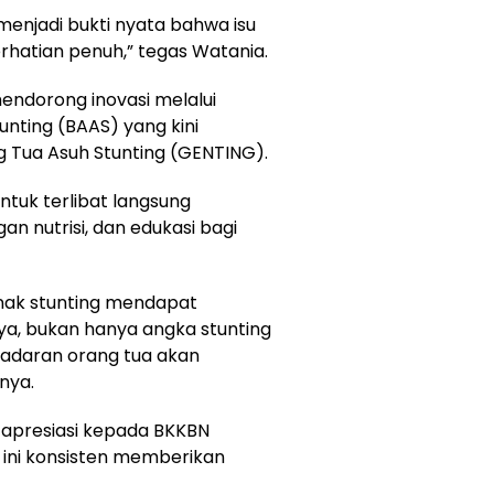
menjadi bukti nyata bahwa isu
hatian penuh,” tegas Watania.
mendorong inovasi melalui
nting (BAAS) yang kini
 Tua Asuh Stunting (GENTING).
tuk terlibat langsung
 nutrisi, dan edukasi bagi
nak stunting mendapat
a, bukan hanya angka stunting
sadaran orang tua akan
rnya.
apresiasi kepada BKKBN
a ini konsisten memberikan