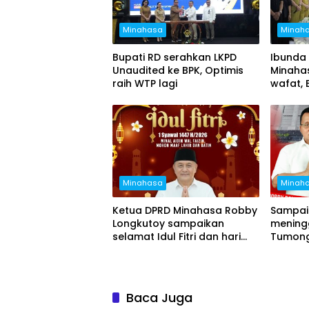
Minahasa
Minah
Bupati RD serahkan LKPD
Ibunda
Unaudited ke BPK, Optimis
Minaha
raih WTP lagi
wafat,
Vanda h
penghi
Minahasa
Minah
Ketua DPRD Minahasa Robby
Sampai
Longkutoy sampaikan
mening
selamat Idul Fitri dan hari
Tumong
raya Nyepi
segera 
berluba
Baca Juga