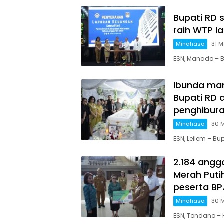
Bupati RD 
raih WTP la
Minahasa
31 M
ESN, Manado – 
Ibunda man
Bupati RD 
penghibur
Minahasa
30 
ESN, Leilem – 
2.184 angg
Merah Puti
peserta BP
Minahasa
30 
ESN, Tondano 