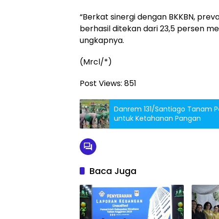
“Berkat sinergi dengan BKKBN, preva
berhasil ditekan dari 23,5 persen me
ungkapnya.
(Mrcl/*)
Post Views:
851
Danrem 131/Santiago Tanam Pad
untuk Ketahanan Pangan
Baca Juga