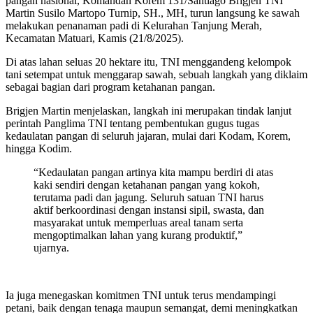
pangan nasional, Komandan Korem 131/Santiago Brigjen TNI
Martin Susilo Martopo Turnip, SH., MH, turun langsung ke sawah
melakukan penanaman padi di Kelurahan Tanjung Merah,
Kecamatan Matuari, Kamis (21/8/2025).
Di atas lahan seluas 20 hektare itu, TNI menggandeng kelompok
tani setempat untuk menggarap sawah, sebuah langkah yang diklaim
sebagai bagian dari program ketahanan pangan.
Brigjen Martin menjelaskan, langkah ini merupakan tindak lanjut
perintah Panglima TNI tentang pembentukan gugus tugas
kedaulatan pangan di seluruh jajaran, mulai dari Kodam, Korem,
hingga Kodim.
“Kedaulatan pangan artinya kita mampu berdiri di atas
kaki sendiri dengan ketahanan pangan yang kokoh,
terutama padi dan jagung. Seluruh satuan TNI harus
aktif berkoordinasi dengan instansi sipil, swasta, dan
masyarakat untuk memperluas areal tanam serta
mengoptimalkan lahan yang kurang produktif,”
ujarnya.
Ia juga menegaskan komitmen TNI untuk terus mendampingi
petani, baik dengan tenaga maupun semangat, demi meningkatkan