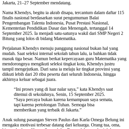
Jakarta, 21–27 September mendatang.
Nama Khendys, begitu ia akrab disapa, tercantum dalam daftar 115
finalis nasional berdasarkan surat pengumuman Balai
Pengembangan Talenta Indonesia, Pusat Prestasi Nasional,
Kementerian Pendidikan Dasar dan Menengah, tertanggal 14
September 2025. Ia menjadi satu-satunya wakil dari SMP Negeri 2
Bitung yang lolos di bidang Matematika.
Perjalanan Khendys menuju panggung nasional bukan hal yang
mudah. Saat seleksi internal sekolah tahun lalu, ia bahkan tidak
masuk tiga besar. Namun berkat kepercayaan guru Matematika yang
mendorongnya mengikuti seleksi tingkat kota, Khendys justru
tampil mengejutkan. Dari sana ia melaju ke tingkat provinsi yang
diikuti lebih dari 20 ribu peserta dari seluruh Indonesia, hingga
akhirnya keluar sebagai juara.
“Ini proses yang di luar nalar saya,” kata Khendys saat
ditemui di sekolahnya, Senin, 15 September 2025.
“Saya percaya bukan karena kemampuan saya semata,
tapi karena pertolongan Tuhan. Semoga bisa
memberikan yang terbaik di Jakarta.”
Anak sulung pasangan Steven Paulus dan Karla Omega Belung ini
mengaku motivasi terbesar datang dari keluarga. Orang tua, oma,