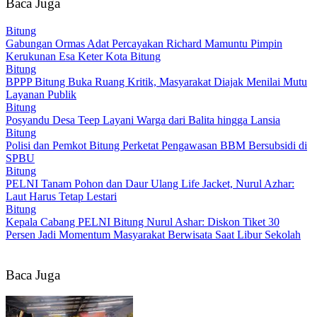
Baca Juga
Bitung
Gabungan Ormas Adat Percayakan Richard Mamuntu Pimpin
Kerukunan Esa Keter Kota Bitung
Bitung
BPPP Bitung Buka Ruang Kritik, Masyarakat Diajak Menilai Mutu
Layanan Publik
Bitung
Posyandu Desa Teep Layani Warga dari Balita hingga Lansia
Bitung
Polisi dan Pemkot Bitung Perketat Pengawasan BBM Bersubsidi di
SPBU
Bitung
PELNI Tanam Pohon dan Daur Ulang Life Jacket, Nurul Azhar:
Laut Harus Tetap Lestari
Bitung
Kepala Cabang PELNI Bitung Nurul Ashar: Diskon Tiket 30
Persen Jadi Momentum Masyarakat Berwisata Saat Libur Sekolah
Baca Juga