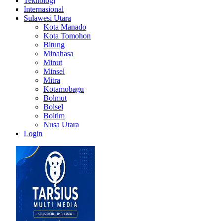
Teknologi
Internasional
Sulawesi Utara
Kota Manado
Kota Tomohon
Bitung
Minahasa
Minut
Minsel
Mitra
Kotamobagu
Bolmut
Bolsel
Boltim
Nusa Utara
Login