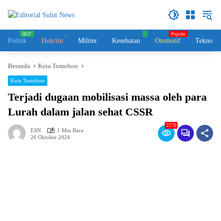
Langsung
ke
konten
Politik
Hukrim
Militer
Kesehatan
Otomotif
Teknolog
Beranda
Kota Tomohon
Kota Tomohon
Terjadi dugaan mobilisasi massa oleh para
Lurah dalam jalan sehat CSSR
2276
ESN
1 Min Baca
26 Oktober 2024