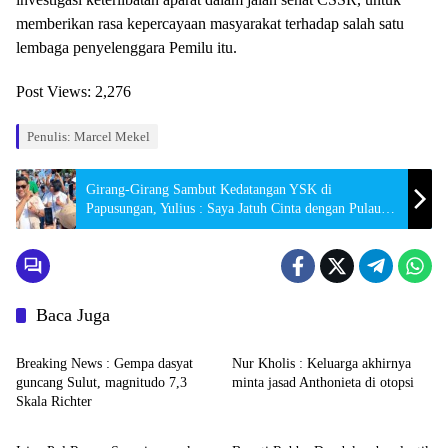
memberikan rasa kepercayaan masyarakat terhadap salah satu
lembaga penyelenggara Pemilu itu.
Post Views:
2,276
Penulis: Marcel Mekel
Girang-Girang Sambut Kedatangan YSK di
Papusungan, Yulius : Saya Jatuh Cinta dengan Pulau
Lembeh
Baca Juga
Headline
Hukrim
Breaking News : Gempa dasyat
Nur Kholis : Keluarga akhirnya
guncang Sulut, magnitudo 7,3
minta jasad Anthonieta di otopsi
Skala Richter
Hukrim
Kota Tomohon