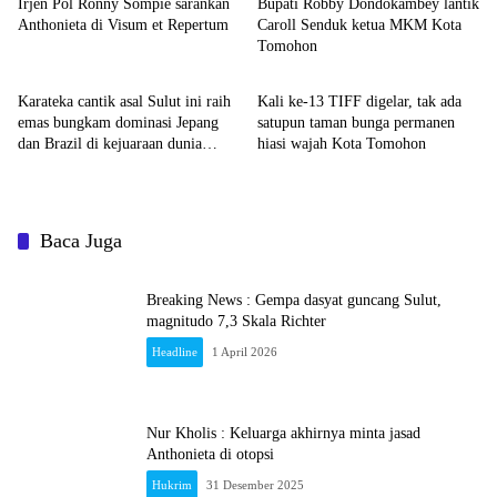
Irjen Pol Ronny Sompie sarankan
Bupati Robby Dondokambey lantik
Anthonieta di Visum et Repertum
Caroll Senduk ketua MKM Kota
Tomohon
Kota Tomohon
Editorial Sulut News
Karateka cantik asal Sulut ini raih
Kali ke-13 TIFF digelar, tak ada
emas bungkam dominasi Jepang
satupun taman bunga permanen
dan Brazil di kejuaraan dunia
hiasi wajah Kota Tomohon
karate
Baca Juga
Breaking News : Gempa dasyat guncang Sulut,
magnitudo 7,3 Skala Richter
Headline
1 April 2026
Nur Kholis : Keluarga akhirnya minta jasad
Anthonieta di otopsi
Hukrim
31 Desember 2025