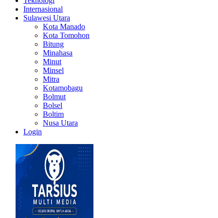
Teknologi
Internasional
Sulawesi Utara
Kota Manado
Kota Tomohon
Bitung
Minahasa
Minut
Minsel
Mitra
Kotamobagu
Bolmut
Bolsel
Boltim
Nusa Utara
Login