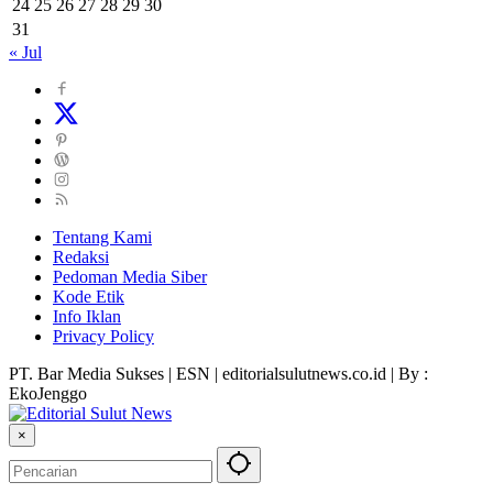
24
25
26
27
28
29
30
31
« Jul
Tentang Kami
Redaksi
Pedoman Media Siber
Kode Etik
Info Iklan
Privacy Policy
PT. Bar Media Sukses | ESN | editorialsulutnews.co.id | By :
EkoJenggo
×