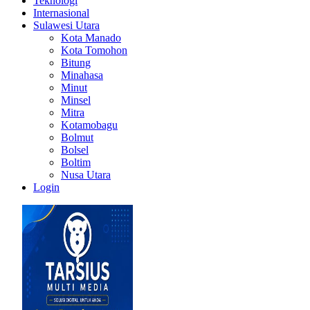
Teknologi
Internasional
Sulawesi Utara
Kota Manado
Kota Tomohon
Bitung
Minahasa
Minut
Minsel
Mitra
Kotamobagu
Bolmut
Bolsel
Boltim
Nusa Utara
Login