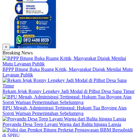
×
Breaking News
BPPP Bitung Buka Ruang Kritik, Masyarakat Diajak Menilai Mutu
Layanan Publik
Rekam Jejak Ronny Lengkey Jadi Modal di Pilhut Desa Sapa Timur
BPU Megah, Administrasi Tertinggal: Hukum Tua Boyong Atas
Soroti Warisan Pemerintahan Sebelumnya
Posyandu Desa Teep Layani Warga dari Balita hingga Lansia