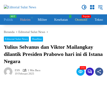
Langsung
ke
konten
Politik
Hukrim
Militer
Kesehatan
Otomotif
Teknolog
Beranda
Editorial Sulut News
Editorial Sulut News
Headline
Yulius Selvanus dan Viktor Mailangkay
dilantik Presiden Prabowo hari ini di Istana
Negara
3265
ESN
1 Min Baca
19 Februari 2025