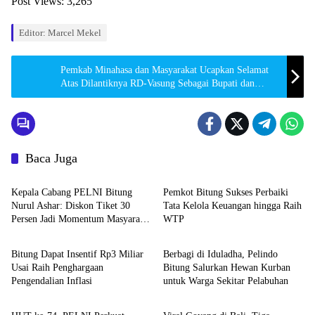
Post Views:
3,265
Editor: Marcel Mekel
Pemkab Minahasa dan Masyarakat Ucapkan Selamat
Atas Dilantiknya RD-Vasung Sebagai Bupati dan
Wakil Bupati Minahasa 2025-2030
Baca Juga
Bitung
Bitung
Kepala Cabang PELNI Bitung
Pemkot Bitung Sukses Perbaiki
Nurul Ashar: Diskon Tiket 30
Tata Kelola Keuangan hingga Raih
Persen Jadi Momentum Masyarakat
WTP
Bitung
Editorial Sulut News
Berwisata Saat Libur Sekolah
Bitung Dapat Insentif Rp3 Miliar
Berbagi di Iduladha, Pelindo
Usai Raih Penghargaan
Bitung Salurkan Hewan Kurban
Pengendalian Inflasi
untuk Warga Sekitar Pelabuhan
Bitung
Editorial Sulut News