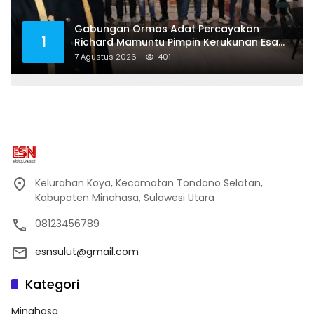
Gabungan Ormas Adat Percayakan
1
Richard Mamuntu Pimpin Kerukunan Esa
Keter Kota Bitung
7 Agustus 2026
401
Kelurahan Koya, Kecamatan Tondano Selatan,
Kabupaten Minahasa, Sulawesi Utara
08123456789
esnsulut@gmail.com
Kategori
Minahasa