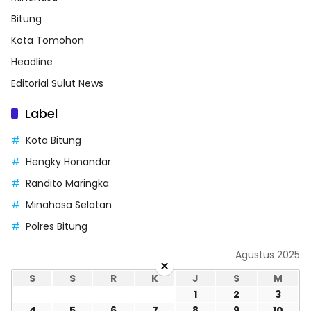
Bitung
Kota Tomohon
Headline
Editorial Sulut News
Label
Kota Bitung
Hengky Honandar
Randito Maringka
Minahasa Selatan
Polres Bitung
Agustus 2025
×
S
S
R
K
J
S
M
1
2
3
4
5
6
7
8
9
10