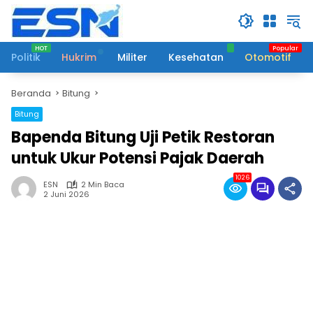
Langsung
ke
konten
Politik
Hukrim
Militer
Kesehatan
Otomotif
Beranda
Bitung
Bitung
Bapenda Bitung Uji Petik Restoran
untuk Ukur Potensi Pajak Daerah
1026
ESN
2 Min Baca
2 Juni 2026