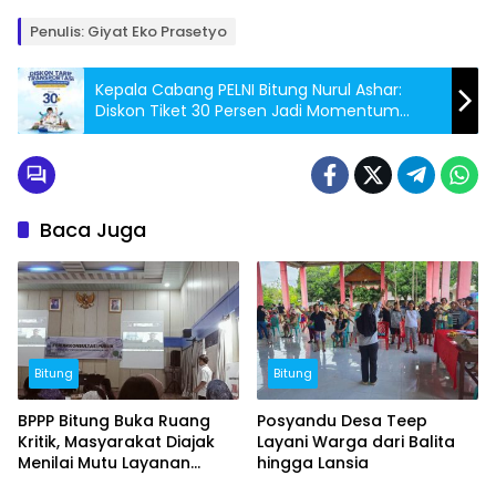
Penulis: Giyat Eko Prasetyo
Kepala Cabang PELNI Bitung Nurul Ashar:
Diskon Tiket 30 Persen Jadi Momentum
Masyarakat Berwisata Saat Libur Sekolah
Baca Juga
Bitung
Bitung
BPPP Bitung Buka Ruang
Posyandu Desa Teep
Kritik, Masyarakat Diajak
Layani Warga dari Balita
Menilai Mutu Layanan
hingga Lansia
Publik