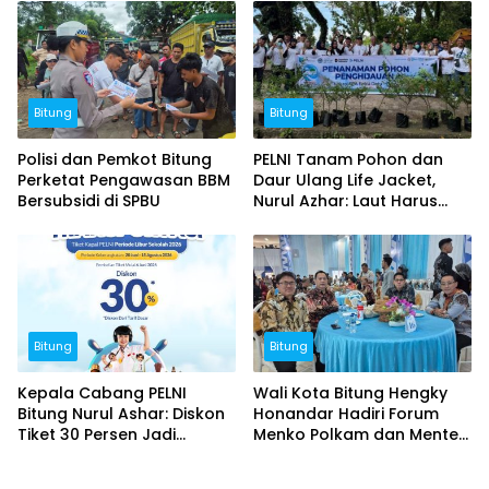
Bitung
Bitung
Polisi dan Pemkot Bitung
PELNI Tanam Pohon dan
Perketat Pengawasan BBM
Daur Ulang Life Jacket,
Bersubsidi di SPBU
Nurul Azhar: Laut Harus
Tetap Lestari
Bitung
Bitung
Kepala Cabang PELNI
Wali Kota Bitung Hengky
Bitung Nurul Ashar: Diskon
Honandar Hadiri Forum
Tiket 30 Persen Jadi
Menko Polkam dan Menteri
Momentum Masyarakat
PKP di Kendari
Berwisata Saat Libur