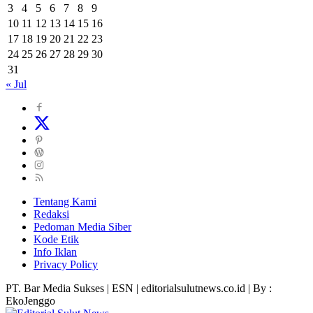
3
4
5
6
7
8
9
10
11
12
13
14
15
16
17
18
19
20
21
22
23
24
25
26
27
28
29
30
31
« Jul
Tentang Kami
Redaksi
Pedoman Media Siber
Kode Etik
Info Iklan
Privacy Policy
PT. Bar Media Sukses | ESN | editorialsulutnews.co.id | By :
EkoJenggo