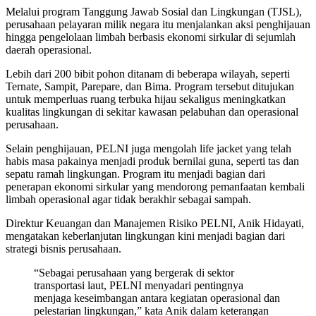
Melalui program Tanggung Jawab Sosial dan Lingkungan (TJSL),
perusahaan pelayaran milik negara itu menjalankan aksi penghijauan
hingga pengelolaan limbah berbasis ekonomi sirkular di sejumlah
daerah operasional.
Lebih dari 200 bibit pohon ditanam di beberapa wilayah, seperti
Ternate, Sampit, Parepare, dan Bima. Program tersebut ditujukan
untuk memperluas ruang terbuka hijau sekaligus meningkatkan
kualitas lingkungan di sekitar kawasan pelabuhan dan operasional
perusahaan.
Selain penghijauan, PELNI juga mengolah life jacket yang telah
habis masa pakainya menjadi produk bernilai guna, seperti tas dan
sepatu ramah lingkungan. Program itu menjadi bagian dari
penerapan ekonomi sirkular yang mendorong pemanfaatan kembali
limbah operasional agar tidak berakhir sebagai sampah.
Direktur Keuangan dan Manajemen Risiko PELNI, Anik Hidayati,
mengatakan keberlanjutan lingkungan kini menjadi bagian dari
strategi bisnis perusahaan.
“Sebagai perusahaan yang bergerak di sektor
transportasi laut, PELNI menyadari pentingnya
menjaga keseimbangan antara kegiatan operasional dan
pelestarian lingkungan,” kata Anik dalam keterangan