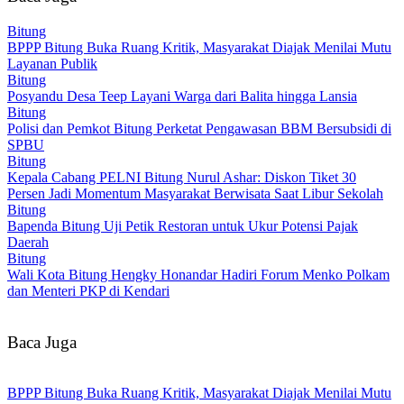
Bitung
BPPP Bitung Buka Ruang Kritik, Masyarakat Diajak Menilai Mutu
Layanan Publik
Bitung
Posyandu Desa Teep Layani Warga dari Balita hingga Lansia
Bitung
Polisi dan Pemkot Bitung Perketat Pengawasan BBM Bersubsidi di
SPBU
Bitung
Kepala Cabang PELNI Bitung Nurul Ashar: Diskon Tiket 30
Persen Jadi Momentum Masyarakat Berwisata Saat Libur Sekolah
Bitung
Bapenda Bitung Uji Petik Restoran untuk Ukur Potensi Pajak
Daerah
Bitung
Wali Kota Bitung Hengky Honandar Hadiri Forum Menko Polkam
dan Menteri PKP di Kendari
Baca Juga
BPPP Bitung Buka Ruang Kritik, Masyarakat Diajak Menilai Mutu