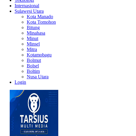
Teknologi
Internasional
Sulawesi Utara
Kota Manado
Kota Tomohon
Bitung
Minahasa
Minut
Minsel
Mitra
Kotamobagu
Bolmut
Bolsel
Boltim
Nusa Utara
Login