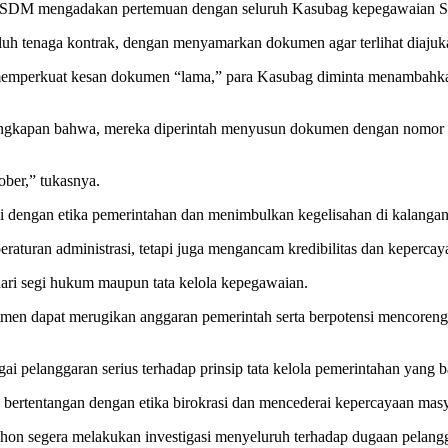
SDM mengadakan pertemuan dengan seluruh Kasubag kepegawaian S
uh tenaga kontrak, dengan menyamarkan dokumen agar terlihat diaju
k memperkuat kesan dokumen “lama,” para Kasubag diminta menambahkan
ungkapan bahwa, mereka diperintah menyusun dokumen dengan nomor l
ober,” tukasnya.
suai dengan etika pemerintahan dan menimbulkan kegelisahan di kalanga
 peraturan administrasi, tetapi juga mengancam kredibilitas dan keper
ari segi hukum maupun tata kelola kepegawaian.
tmen dapat merugikan anggaran pemerintah serta berpotensi mencoreng
i pelanggaran serius terhadap prinsip tata kelola pemerintahan yang b
 bertentangan dengan etika birokrasi dan mencederai kepercayaan masy
on segera melakukan investigasi menyeluruh terhadap dugaan pelangg