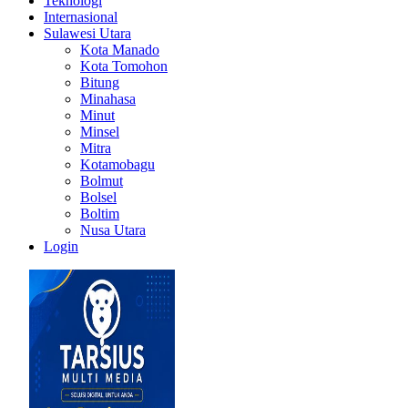
Teknologi
Internasional
Sulawesi Utara
Kota Manado
Kota Tomohon
Bitung
Minahasa
Minut
Minsel
Mitra
Kotamobagu
Bolmut
Bolsel
Boltim
Nusa Utara
Login