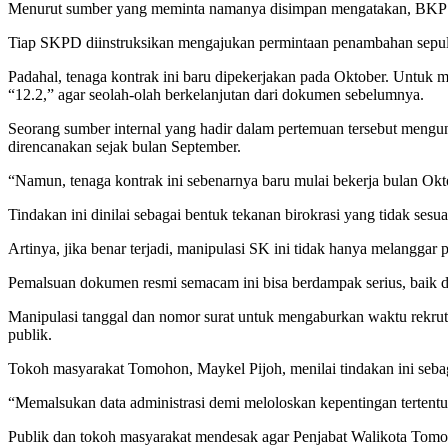
Menurut sumber yang meminta namanya disimpan mengatakan, BKP
Tiap SKPD diinstruksikan mengajukan permintaan penambahan sepul
Padahal, tenaga kontrak ini baru dipekerjakan pada Oktober. Untu
“12.2,” agar seolah-olah berkelanjutan dari dokumen sebelumnya.
Seorang sumber internal yang hadir dalam pertemuan tersebut meng
direncanakan sejak bulan September.
“Namun, tenaga kontrak ini sebenarnya baru mulai bekerja bulan Okt
Tindakan ini dinilai sebagai bentuk tekanan birokrasi yang tidak se
Artinya, jika benar terjadi, manipulasi SK ini tidak hanya melanggar
Pemalsuan dokumen resmi semacam ini bisa berdampak serius, baik d
Manipulasi tanggal dan nomor surat untuk mengaburkan waktu rekru
publik.
Tokoh masyarakat Tomohon, Maykel Pijoh, menilai tindakan ini sebaga
“Memalsukan data administrasi demi meloloskan kepentingan tertentu
Publik dan tokoh masyarakat mendesak agar Penjabat Walikota Tomoh