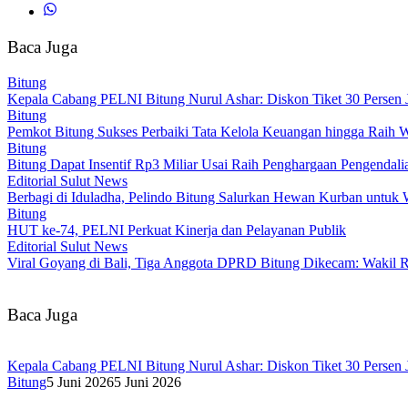
Baca Juga
Bitung
Kepala Cabang PELNI Bitung Nurul Ashar: Diskon Tiket 30 Persen 
Bitung
Pemkot Bitung Sukses Perbaiki Tata Kelola Keuangan hingga Raih
Bitung
Bitung Dapat Insentif Rp3 Miliar Usai Raih Penghargaan Pengendalia
Editorial Sulut News
Berbagi di Iduladha, Pelindo Bitung Salurkan Hewan Kurban untuk 
Bitung
HUT ke-74, PELNI Perkuat Kinerja dan Pelayanan Publik
Editorial Sulut News
Viral Goyang di Bali, Tiga Anggota DPRD Bitung Dikecam: Wakil R
Baca Juga
Kepala Cabang PELNI Bitung Nurul Ashar: Diskon Tiket 30 Persen 
Bitung
5 Juni 2026
5 Juni 2026