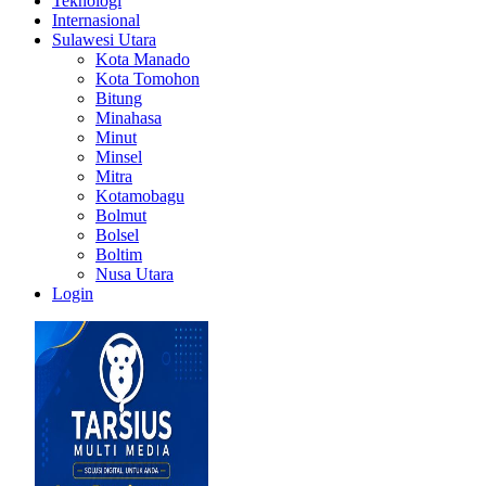
Teknologi
Internasional
Sulawesi Utara
Kota Manado
Kota Tomohon
Bitung
Minahasa
Minut
Minsel
Mitra
Kotamobagu
Bolmut
Bolsel
Boltim
Nusa Utara
Login