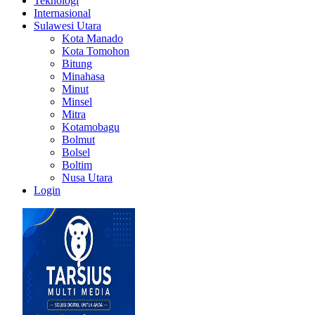
Teknologi
Internasional
Sulawesi Utara
Kota Manado
Kota Tomohon
Bitung
Minahasa
Minut
Minsel
Mitra
Kotamobagu
Bolmut
Bolsel
Boltim
Nusa Utara
Login