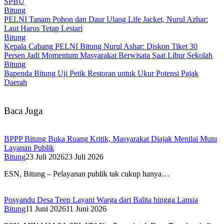
SPBU
Bitung
PELNI Tanam Pohon dan Daur Ulang Life Jacket, Nurul Azhar:
Laut Harus Tetap Lestari
Bitung
Kepala Cabang PELNI Bitung Nurul Ashar: Diskon Tiket 30
Persen Jadi Momentum Masyarakat Berwisata Saat Libur Sekolah
Bitung
Bapenda Bitung Uji Petik Restoran untuk Ukur Potensi Pajak
Daerah
Baca Juga
BPPP Bitung Buka Ruang Kritik, Masyarakat Diajak Menilai Mutu
Layanan Publik
Bitung
23 Juli 2026
23 Juli 2026
ESN, Bitung – Pelayanan publik tak cukup hanya…
Posyandu Desa Teep Layani Warga dari Balita hingga Lansia
Bitung
11 Juni 2026
11 Juni 2026