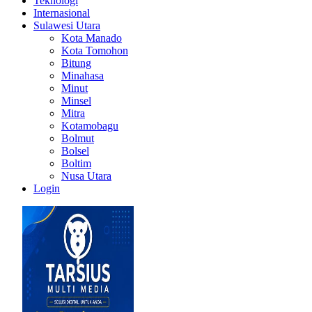
Teknologi
Internasional
Sulawesi Utara
Kota Manado
Kota Tomohon
Bitung
Minahasa
Minut
Minsel
Mitra
Kotamobagu
Bolmut
Bolsel
Boltim
Nusa Utara
Login