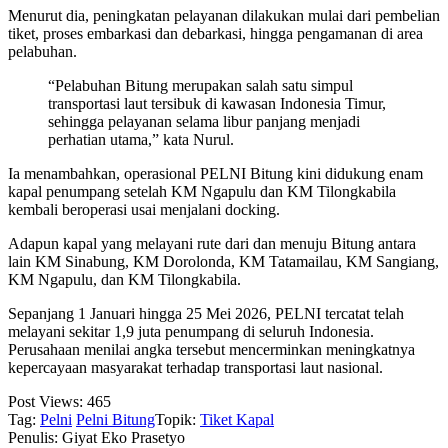
Menurut dia, peningkatan pelayanan dilakukan mulai dari pembelian
tiket, proses embarkasi dan debarkasi, hingga pengamanan di area
pelabuhan.
“Pelabuhan Bitung merupakan salah satu simpul
transportasi laut tersibuk di kawasan Indonesia Timur,
sehingga pelayanan selama libur panjang menjadi
perhatian utama,” kata Nurul.
Ia menambahkan, operasional PELNI Bitung kini didukung enam
kapal penumpang setelah KM Ngapulu dan KM Tilongkabila
kembali beroperasi usai menjalani docking.
Adapun kapal yang melayani rute dari dan menuju Bitung antara
lain KM Sinabung, KM Dorolonda, KM Tatamailau, KM Sangiang,
KM Ngapulu, dan KM Tilongkabila.
Sepanjang 1 Januari hingga 25 Mei 2026, PELNI tercatat telah
melayani sekitar 1,9 juta penumpang di seluruh Indonesia.
Perusahaan menilai angka tersebut mencerminkan meningkatnya
kepercayaan masyarakat terhadap transportasi laut nasional.
Post Views:
465
Tag:
Pelni
Pelni Bitung
Topik:
Tiket Kapal
Penulis: Giyat Eko Prasetyo