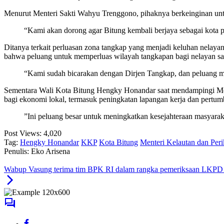
Menurut Menteri Sakti Wahyu Trenggono, pihaknya berkeinginan untu
“Kami akan dorong agar Bitung kembali berjaya sebagai kota 
Ditanya terkait perluasan zona tangkap yang menjadi keluhan nela
bahwa peluang untuk memperluas wilayah tangkapan bagi nelayan sa
“Kami sudah bicarakan dengan Dirjen Tangkap, dan peluang m
Sementara Wali Kota Bitung Hengky Honandar saat mendampingi Men
bagi ekonomi lokal, termasuk peningkatan lapangan kerja dan pertumb
”Ini peluang besar untuk meningkatkan kesejahteraan masyar
Post Views:
4,020
Tag:
Hengky Honandar
KKP
Kota Bitung
Menteri Kelautan dan Per
Penulis: Eko Arisena
Wabup Vasung terima tim BPK RI dalam rangka pemeriksaan LKPD 