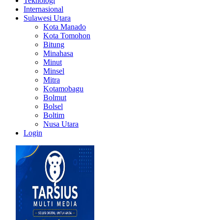
Teknologi
Internasional
Sulawesi Utara
Kota Manado
Kota Tomohon
Bitung
Minahasa
Minut
Minsel
Mitra
Kotamobagu
Bolmut
Bolsel
Boltim
Nusa Utara
Login