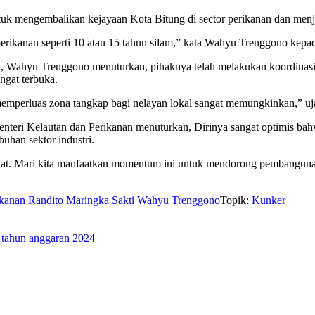
k mengembalikan kejayaan Kota Bitung di sector perikanan dan menjadi
perikanan seperti 10 atau 15 tahun silam,” kata Wahyu Trenggono kep
yan, Wahyu Trenggono menuturkan, pihaknya telah melakukan koordin
ngat terbuka.
emperluas zona tangkap bagi nelayan lokal sangat memungkinkan,” u
teri Kelautan dan Perikanan menuturkan, Dirinya sangat optimis b
uhan sektor industri.
akat. Mari kita manfaatkan momentum ini untuk mendorong pembanguna
ikanan
Randito Maringka
Sakti Wahyu Trenggono
Topik:
Kunker
tahun anggaran 2024