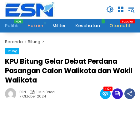
Langsung
ke
konten
Politik
Hukrim
Militer
Kesehatan
Otomotif
Beranda
Bitung
Bitung
KPU Bitung Gelar Debat Perdana
Pasangan Calon Walikota dan Wakil
Walikota
4424
ESN
1 Min Baca
7 Oktober 2024