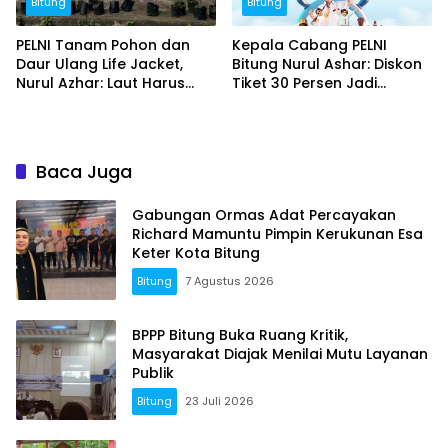
Bitung
Bitung
PELNI Tanam Pohon dan
Kepala Cabang PELNI
Daur Ulang Life Jacket,
Bitung Nurul Ashar: Diskon
Nurul Azhar: Laut Harus
Tiket 30 Persen Jadi
Tetap Lestari
Momentum Masyarakat
Berwisata Saat Libur
Sekolah
Baca Juga
Gabungan Ormas Adat Percayakan
Richard Mamuntu Pimpin Kerukunan Esa
Keter Kota Bitung
Bitung
7 Agustus 2026
BPPP Bitung Buka Ruang Kritik,
Masyarakat Diajak Menilai Mutu Layanan
Publik
Bitung
23 Juli 2026