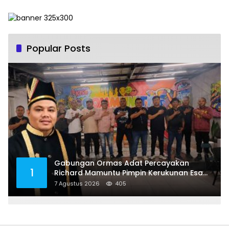
Popular Posts
Gabungan Ormas Adat Percayakan
1
Richard Mamuntu Pimpin Kerukunan Esa
Keter Kota Bitung
7 Agustus 2026
405