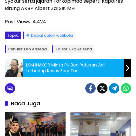
Syakur serta jajaran Forkopimda seperti Kapolres
Bitung AKBP Albert Zai SIK MH.
Post Views:
4,424
Topik:
Debat calon walikota
Penulis: Eko Arisena
Editor: Eko Arisena
LSM INAKOR Minta PN Beri Putusan Adil
terhadap Kasus Fery Tan
Baca Juga