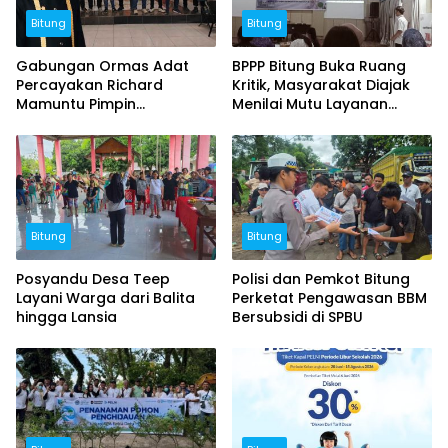
Bitung
Bitung
Gabungan Ormas Adat
BPPP Bitung Buka Ruang
Percayakan Richard
Kritik, Masyarakat Diajak
Mamuntu Pimpin
Menilai Mutu Layanan
Kerukunan Esa Keter Kota
Publik
Bitung
Bitung
Bitung
Posyandu Desa Teep
Polisi dan Pemkot Bitung
Layani Warga dari Balita
Perketat Pengawasan BBM
hingga Lansia
Bersubsidi di SPBU