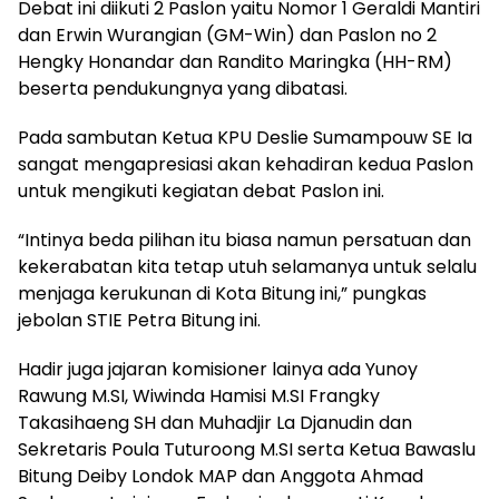
Debat ini diikuti 2 Paslon yaitu Nomor 1 Geraldi Mantiri
dan Erwin Wurangian (GM-Win) dan Paslon no 2
Hengky Honandar dan Randito Maringka (HH-RM)
beserta pendukungnya yang dibatasi.
Pada sambutan Ketua KPU Deslie Sumampouw SE Ia
sangat mengapresiasi akan kehadiran kedua Paslon
untuk mengikuti kegiatan debat Paslon ini.
“Intinya beda pilihan itu biasa namun persatuan dan
kekerabatan kita tetap utuh selamanya untuk selalu
menjaga kerukunan di Kota Bitung ini,” pungkas
jebolan STIE Petra Bitung ini.
Hadir juga jajaran komisioner lainya ada Yunoy
Rawung M.SI, Wiwinda Hamisi M.SI Frangky
Takasihaeng SH dan Muhadjir La Djanudin dan
Sekretaris Poula Tuturoong M.SI serta Ketua Bawaslu
Bitung Deiby Londok MAP dan Anggota Ahmad