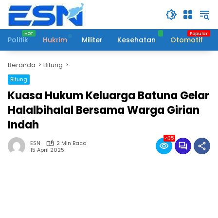
Langsung
ke
konten
Politik
Hukrim
Militer
Kesehatan
Otomotif
Beranda
Bitung
Bitung
Kuasa Hukum Keluarga Batuna Gelar
Halalbihalal Bersama Warga Girian
Indah
435
ESN
2 Min Baca
15 April 2025