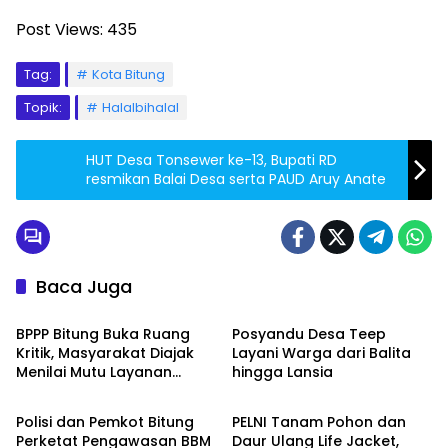
Post Views:
435
Tag:
Kota Bitung
Topik:
Halalbihalal
HUT Desa Tonsewer ke-13, Bupati RD
resmikan Balai Desa serta PAUD Aruy Anate
Baca Juga
Bitung
Bitung
BPPP Bitung Buka Ruang
Posyandu Desa Teep
Kritik, Masyarakat Diajak
Layani Warga dari Balita
Menilai Mutu Layanan
hingga Lansia
Bitung
Bitung
Publik
Polisi dan Pemkot Bitung
PELNI Tanam Pohon dan
Perketat Pengawasan BBM
Daur Ulang Life Jacket,