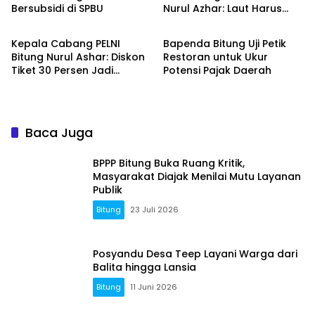
Bersubsidi di SPBU
Nurul Azhar: Laut Harus
Bitung
Bitung
Tetap Lestari
Kepala Cabang PELNI
Bapenda Bitung Uji Petik
Bitung Nurul Ashar: Diskon
Restoran untuk Ukur
Tiket 30 Persen Jadi
Potensi Pajak Daerah
Momentum Masyarakat
Berwisata Saat Libur
Sekolah
Baca Juga
BPPP Bitung Buka Ruang Kritik,
Masyarakat Diajak Menilai Mutu Layanan
Publik
Bitung
23 Juli 2026
Posyandu Desa Teep Layani Warga dari
Balita hingga Lansia
Bitung
11 Juni 2026