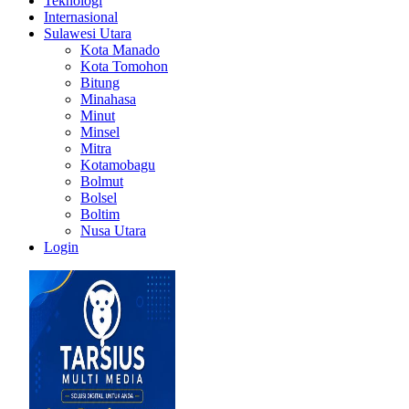
Teknologi
Internasional
Sulawesi Utara
Kota Manado
Kota Tomohon
Bitung
Minahasa
Minut
Minsel
Mitra
Kotamobagu
Bolmut
Bolsel
Boltim
Nusa Utara
Login