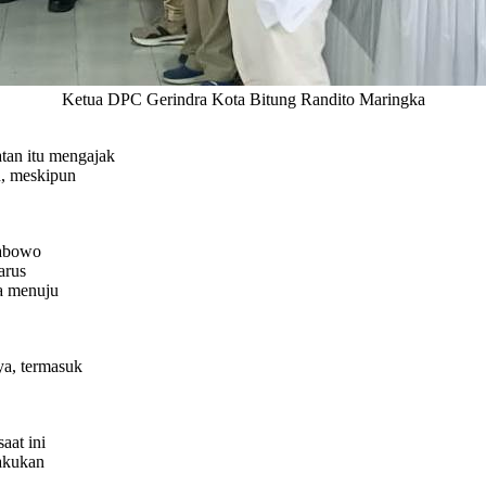
Ketua DPC Gerindra Kota Bitung Randito Maringka
an itu mengajak
n, meskipun
Prabowo
arus
a menuju
ya, termasuk
aat ini
lakukan