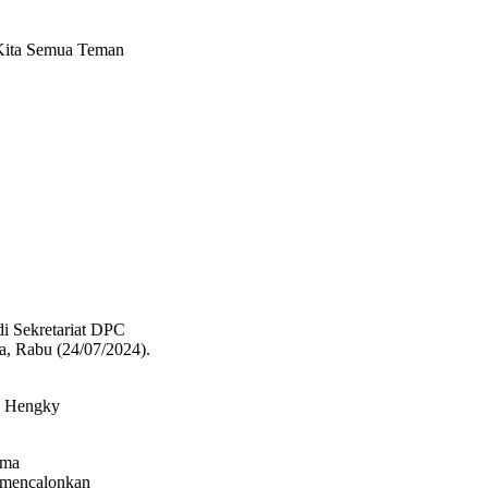
Kita Semua Teman
i Sekretariat DPC
ra, Rabu (24/07/2024).
g Hengky
ama
 mencalonkan