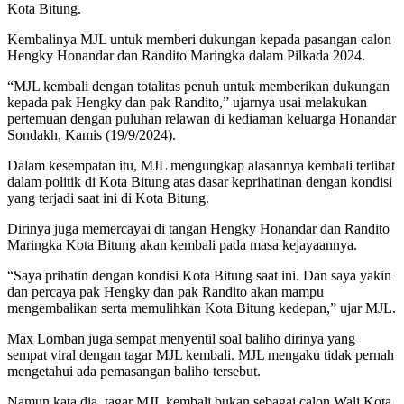
Kota Bitung.
Kembalinya MJL untuk memberi dukungan kepada pasangan calon
Hengky Honandar dan Randito Maringka dalam Pilkada 2024.
“MJL kembali dengan totalitas penuh untuk memberikan dukungan
kepada pak Hengky dan pak Randito,” ujarnya usai melakukan
pertemuan dengan puluhan relawan di kediaman keluarga Honandar
Sondakh, Kamis (19/9/2024).
Dalam kesempatan itu, MJL mengungkap alasannya kembali terlibat
dalam politik di Kota Bitung atas dasar keprihatinan dengan kondisi
yang terjadi saat ini di Kota Bitung.
Dirinya juga memercayai di tangan Hengky Honandar dan Randito
Maringka Kota Bitung akan kembali pada masa kejayaannya.
“Saya prihatin dengan kondisi Kota Bitung saat ini. Dan saya yakin
dan percaya pak Hengky dan pak Randito akan mampu
mengembalikan serta memulihkan Kota Bitung kedepan,” ujar MJL.
Max Lomban juga sempat menyentil soal baliho dirinya yang
sempat viral dengan tagar MJL kembali. MJL mengaku tidak pernah
mengetahui ada pemasangan baliho tersebut.
Namun kata dia, tagar MJL kembali bukan sebagai calon Wali Kota