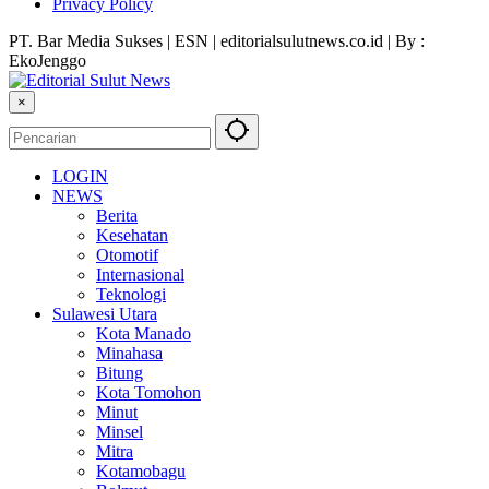
Privacy Policy
PT. Bar Media Sukses | ESN | editorialsulutnews.co.id | By :
EkoJenggo
×
LOGIN
NEWS
Berita
Kesehatan
Otomotif
Internasional
Teknologi
Sulawesi Utara
Kota Manado
Minahasa
Bitung
Kota Tomohon
Minut
Minsel
Mitra
Kotamobagu