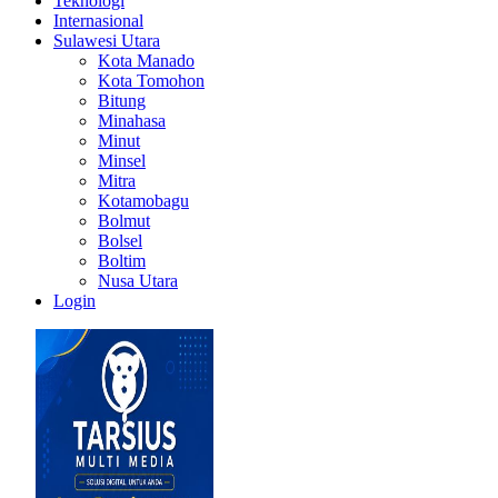
Teknologi
Internasional
Sulawesi Utara
Kota Manado
Kota Tomohon
Bitung
Minahasa
Minut
Minsel
Mitra
Kotamobagu
Bolmut
Bolsel
Boltim
Nusa Utara
Login