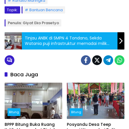
Randito Maringka
Topik:
Bantuan Bencana
Penulis: Giyat Eko Prasetyo
Tinjau ANBK di SMPN 4 Tondano, Sekda
Watania puji infrastruktur memadai milik
sekolah, namun….
Baca Juga
Bitung
Bitung
BPPP Bitung Buka Ruang
Posyandu Desa Teep