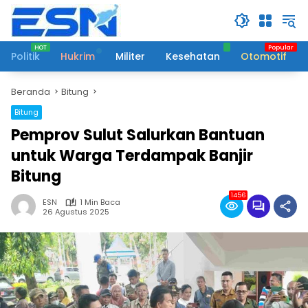
Langsung
ke
konten
Politik
Hukrim
Militer
Kesehatan
Otomotif
Beranda
Bitung
Bitung
Pemprov Sulut Salurkan Bantuan
untuk Warga Terdampak Banjir
Bitung
1456
ESN
1 Min Baca
26 Agustus 2025