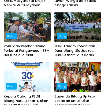
Kritik, Masyarakat Diajak
Layani Warga dari Balita
Menilai Mutu Layanan
hingga Lansia
Publik
Bitung
Bitung
Polisi dan Pemkot Bitung
PELNI Tanam Pohon dan
Perketat Pengawasan BBM
Daur Ulang Life Jacket,
Bersubsidi di SPBU
Nurul Azhar: Laut Harus
Tetap Lestari
Bitung
Bitung
Kepala Cabang PELNI
Bapenda Bitung Uji Petik
Bitung Nurul Ashar: Diskon
Restoran untuk Ukur