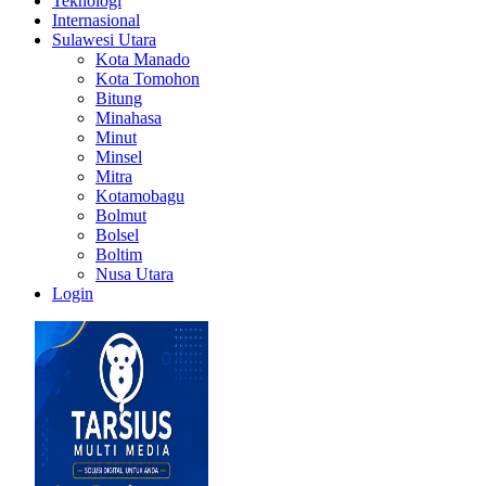
Teknologi
Internasional
Sulawesi Utara
Kota Manado
Kota Tomohon
Bitung
Minahasa
Minut
Minsel
Mitra
Kotamobagu
Bolmut
Bolsel
Boltim
Nusa Utara
Login