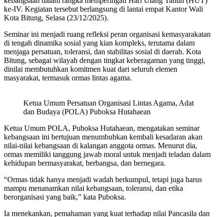
kebangsaan dalam rangka memperingati Hari Ulang Tahun (HUT)
ke-IV. Kegiatan tersebut berlangsung di lantai empat Kantor Wali
Kota Bitung, Selasa (23/12/2025).
Seminar ini menjadi ruang refleksi peran organisasi kemasyarakatan
di tengah dinamika sosial yang kian kompleks, terutama dalam
menjaga persatuan, toleransi, dan stabilitas sosial di daerah. Kota
Bitung, sebagai wilayah dengan tingkat keberagaman yang tinggi,
dinilai membutuhkan komitmen kuat dari seluruh elemen
masyarakat, termasuk ormas lintas agama.
Ketua Umum Persatuan Organisasi Lintas Agama, Adat
dan Budaya (POLA) Puboksa Hutahaean
Ketua Umum POLA, Puboksa Hutahaean, mengatakan seminar
kebangsaan ini bertujuan menumbuhkan kembali kesadaran akan
nilai-nilai kebangsaan di kalangan anggota ormas. Menurut dia,
ormas memiliki tanggung jawab moral untuk menjadi teladan dalam
kehidupan bermasyarakat, berbangsa, dan bernegara.
“Ormas tidak hanya menjadi wadah berkumpul, tetapi juga harus
mampu menanamkan nilai kebangsaan, toleransi, dan etika
berorganisasi yang baik,” kata Puboksa.
Ia menekankan, pemahaman yang kuat terhadap nilai Pancasila dan