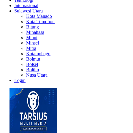
Teknologi
Internasional
Sulawesi Utara
Kota Manado
Kota Tomohon
Bitung
Minahasa
Minut
Minsel
Mitra
Kotamobagu
Bolmut
Bolsel
Boltim
Nusa Utara
Login