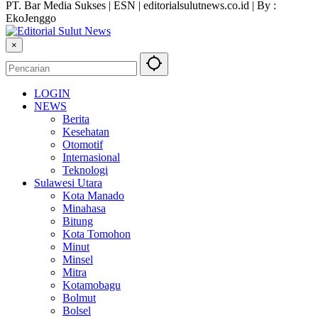
PT. Bar Media Sukses | ESN | editorialsulutnews.co.id | By :
EkoJenggo
×
LOGIN
NEWS
Berita
Kesehatan
Otomotif
Internasional
Teknologi
Sulawesi Utara
Kota Manado
Minahasa
Bitung
Kota Tomohon
Minut
Minsel
Mitra
Kotamobagu
Bolmut
Bolsel