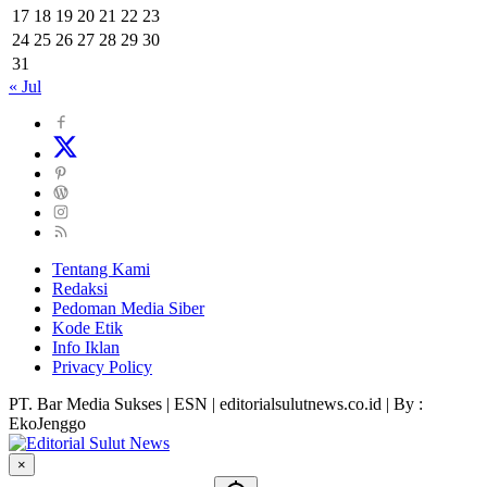
17
18
19
20
21
22
23
24
25
26
27
28
29
30
31
« Jul
Tentang Kami
Redaksi
Pedoman Media Siber
Kode Etik
Info Iklan
Privacy Policy
PT. Bar Media Sukses | ESN | editorialsulutnews.co.id | By :
EkoJenggo
×