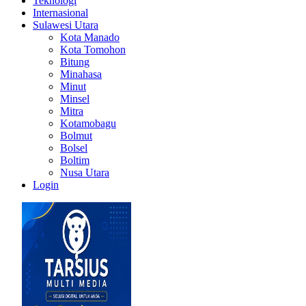
Teknologi
Internasional
Sulawesi Utara
Kota Manado
Kota Tomohon
Bitung
Minahasa
Minut
Minsel
Mitra
Kotamobagu
Bolmut
Bolsel
Boltim
Nusa Utara
Login