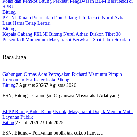
Polisi dan Pemkot Bitung Perketat Pengawasan BBM Bersubsidi di
SPBU
Bitung
PELNI Tanam Pohon dan Daur Ulang Life Jacket, Nurul Azhar:
Laut Harus Tetap Lestari
Bitung
Kepala Cabang PELNI Bitung Nurul Ashar: Diskon Tiket 30
Persen Jadi Momentum Masyarakat Berwisata Saat Libur Sekolah
Baca Juga
Gabungan Ormas Adat Percayakan Richard Mamuntu Pimpin
Kerukunan Esa Keter Kota Bitung
Bitung
7 Agustus 2026
7 Agustus 2026
ESN, Bitung – Gabungan Organisasi Masyarakat Adat yang…
BPPP Bitung Buka Ruang Kritik, Masyarakat Diajak Menilai Mutu
Layanan Publik
Bitung
23 Juli 2026
23 Juli 2026
ESN, Bitung – Pelayanan publik tak cukup hanya…