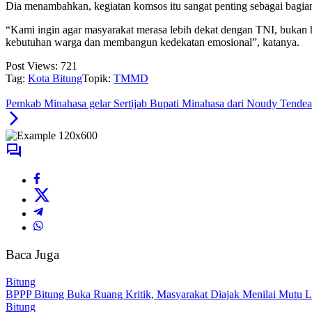
Dia menambahkan, kegiatan komsos itu sangat penting sebagai bag
“Kami ingin agar masyarakat merasa lebih dekat dengan TNI, bukan 
kebutuhan warga dan membangun kedekatan emosional”, katanya.
Post Views:
721
Tag:
Kota Bitung
Topik:
TMMD
Pemkab Minahasa gelar Sertijab Bupati Minahasa dari Noudy Ten
Baca Juga
Bitung
BPPP Bitung Buka Ruang Kritik, Masyarakat Diajak Menilai Mutu L
Bitung