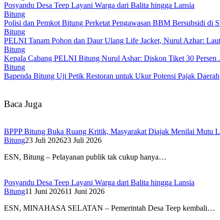
Posyandu Desa Teep Layani Warga dari Balita hingga Lansia
Bitung
Polisi dan Pemkot Bitung Perketat Pengawasan BBM Bersubsidi di
Bitung
PELNI Tanam Pohon dan Daur Ulang Life Jacket, Nurul Azhar: Laut 
Bitung
Kepala Cabang PELNI Bitung Nurul Ashar: Diskon Tiket 30 Persen 
Bitung
Bapenda Bitung Uji Petik Restoran untuk Ukur Potensi Pajak Daerah
Baca Juga
BPPP Bitung Buka Ruang Kritik, Masyarakat Diajak Menilai Mutu L
Bitung
23 Juli 2026
23 Juli 2026
ESN, Bitung – Pelayanan publik tak cukup hanya…
Posyandu Desa Teep Layani Warga dari Balita hingga Lansia
Bitung
11 Juni 2026
11 Juni 2026
ESN, MINAHASA SELATAN – Pemerintah Desa Teep kembali…