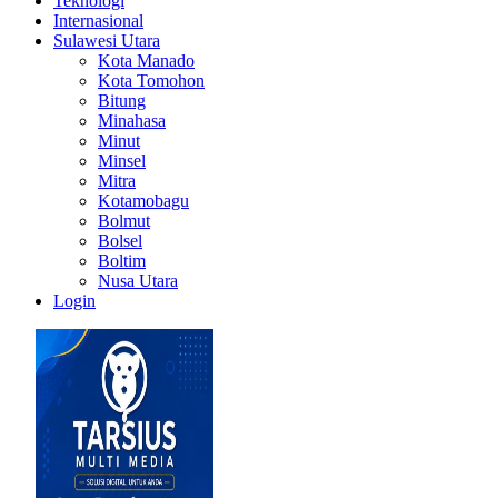
Teknologi
Internasional
Sulawesi Utara
Kota Manado
Kota Tomohon
Bitung
Minahasa
Minut
Minsel
Mitra
Kotamobagu
Bolmut
Bolsel
Boltim
Nusa Utara
Login