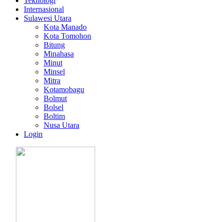
Teknologi
Internasional
Sulawesi Utara
Kota Manado
Kota Tomohon
Bitung
Minahasa
Minut
Minsel
Mitra
Kotamobagu
Bolmut
Bolsel
Boltim
Nusa Utara
Login