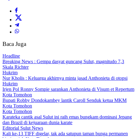
Baca Juga
Headline
Breaking News : Gempa dasyat guncang Sulut, magnitudo 7,3
Skala Richter
Hukrim
Nur Kholis : Keluarga akhirnya minta jasad Anthonieta di otopsi
Hukrim
Irjen Pol Ronny Sompie sarankan Anthonieta di Visum et Repertum
Kota Tomohon
Bupati Robby Dondokambey lantik Caroll Senduk ketua MKM
Kota Tomohon
Kota Tomohon
Karateka cantik asal Sulut ini raih emas bungkam dominasi Jepang
dan Brazil di kejuaraan dunia karate
Editorial Sulut News
Kali ke-13 TIFF digelar, tak ada satupun taman bunga permanen