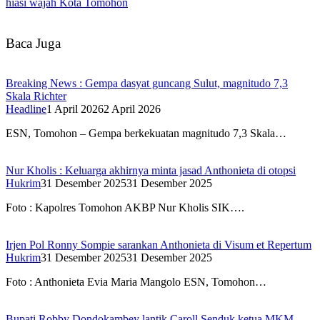
hiasi wajah Kota Tomohon
Baca Juga
Breaking News : Gempa dasyat guncang Sulut, magnitudo 7,3
Skala Richter
Headline
1 April 2026
2 April 2026
ESN, Tomohon – Gempa berkekuatan magnitudo 7,3 Skala…
Nur Kholis : Keluarga akhirnya minta jasad Anthonieta di otopsi
Hukrim
31 Desember 2025
31 Desember 2025
Foto : Kapolres Tomohon AKBP Nur Kholis SIK….
Irjen Pol Ronny Sompie sarankan Anthonieta di Visum et Repertum
Hukrim
31 Desember 2025
31 Desember 2025
Foto : Anthonieta Evia Maria Mangolo ESN, Tomohon…
Bupati Robby Dondokambey lantik Caroll Senduk ketua MKM