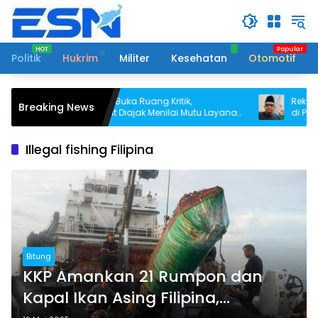
Langsung
ke
konten
Politik
Hukrim
Militer
Kesehatan
Otomotif
BPPP Bitung Buka Ruang Kritik,
Rekam Jejak
Breaking News
Masyarakat Diajak Menilai Mutu Layanan
di Pilhut De
Publik
Illegal fishing Filipina
Bitung
KKP Amankan 21 Rumpon dan
Kapal Ikan Asing Filipina,