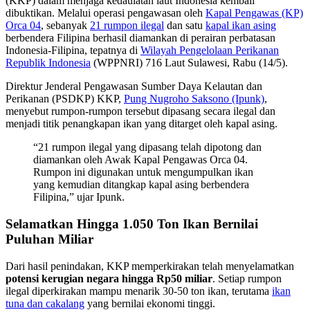
(KKP) dalam menjaga kedaulatan laut Indonesia kembali
dibuktikan. Melalui operasi pengawasan oleh
Kapal Pengawas (KP)
Orca 04
, sebanyak
21 rumpon ilegal
dan satu
kapal ikan asing
berbendera Filipina berhasil diamankan di perairan perbatasan
Indonesia-Filipina, tepatnya di
Wilayah Pengelolaan Perikanan
Republik Indonesia
(WPPNRI) 716 Laut Sulawesi, Rabu (14/5).
Direktur Jenderal Pengawasan Sumber Daya Kelautan dan
Perikanan (PSDKP) KKP,
Pung Nugroho Saksono (Ipunk)
,
menyebut rumpon-rumpon tersebut dipasang secara ilegal dan
menjadi titik penangkapan ikan yang ditarget oleh kapal asing.
“21 rumpon ilegal yang dipasang telah dipotong dan
diamankan oleh Awak Kapal Pengawas Orca 04.
Rumpon ini digunakan untuk mengumpulkan ikan
yang kemudian ditangkap kapal asing berbendera
Filipina,” ujar Ipunk.
Selamatkan Hingga 1.050 Ton Ikan Bernilai
Puluhan Miliar
Dari hasil penindakan, KKP memperkirakan telah menyelamatkan
potensi kerugian negara hingga Rp50 miliar
. Setiap rumpon
ilegal diperkirakan mampu menarik 30-50 ton ikan, terutama
ikan
tuna dan cakalang
yang bernilai ekonomi tinggi.