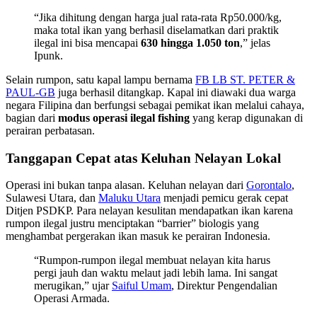
“Jika dihitung dengan harga jual rata-rata Rp50.000/kg,
maka total ikan yang berhasil diselamatkan dari praktik
ilegal ini bisa mencapai
630 hingga 1.050 ton
,” jelas
Ipunk.
Selain rumpon, satu kapal lampu bernama
FB LB ST. PETER &
PAUL-GB
juga berhasil ditangkap. Kapal ini diawaki dua warga
negara Filipina dan berfungsi sebagai pemikat ikan melalui cahaya,
bagian dari
modus operasi ilegal fishing
yang kerap digunakan di
perairan perbatasan.
Tanggapan Cepat atas Keluhan Nelayan Lokal
Operasi ini bukan tanpa alasan. Keluhan nelayan dari
Gorontalo
,
Sulawesi Utara, dan
Maluku Utara
menjadi pemicu gerak cepat
Ditjen PSDKP. Para nelayan kesulitan mendapatkan ikan karena
rumpon ilegal justru menciptakan “barrier” biologis yang
menghambat pergerakan ikan masuk ke perairan Indonesia.
“Rumpon-rumpon ilegal membuat nelayan kita harus
pergi jauh dan waktu melaut jadi lebih lama. Ini sangat
merugikan,” ujar
Saiful Umam
, Direktur Pengendalian
Operasi Armada.