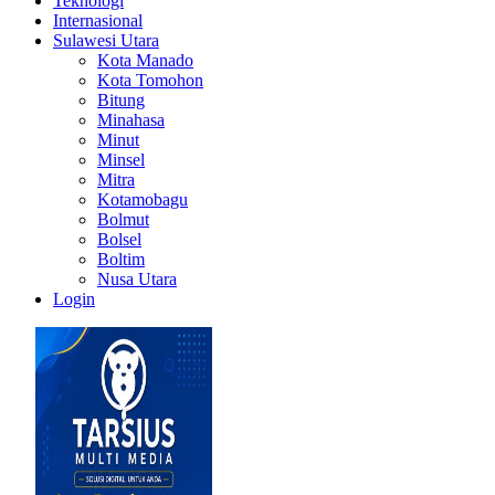
Teknologi
Internasional
Sulawesi Utara
Kota Manado
Kota Tomohon
Bitung
Minahasa
Minut
Minsel
Mitra
Kotamobagu
Bolmut
Bolsel
Boltim
Nusa Utara
Login