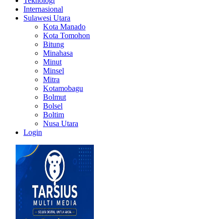
Teknologi
Internasional
Sulawesi Utara
Kota Manado
Kota Tomohon
Bitung
Minahasa
Minut
Minsel
Mitra
Kotamobagu
Bolmut
Bolsel
Boltim
Nusa Utara
Login