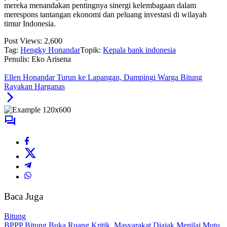
mereka menandakan pentingnya sinergi kelembagaan dalam
merespons tantangan ekonomi dan peluang investasi di wilayah
timur Indonesia.
Post Views:
2,600
Tag:
Hengky Honandar
Topik:
Kepala bank indonesia
Penulis: Eko Arisena
Ellen Honandar Turun ke Lapangan, Dampingi Warga Bitung
Rayakan Harganas
Baca Juga
Bitung
BPPP Bitung Buka Ruang Kritik, Masyarakat Diajak Menilai Mutu