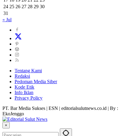
24
25
26
27
28
29
30
31
« Jul
Tentang Kami
Redaksi
Pedoman Media Siber
Kode Etik
Info Iklan
Privacy Policy
PT. Bar Media Sukses | ESN | editorialsulutnews.co.id | By :
EkoJenggo
×