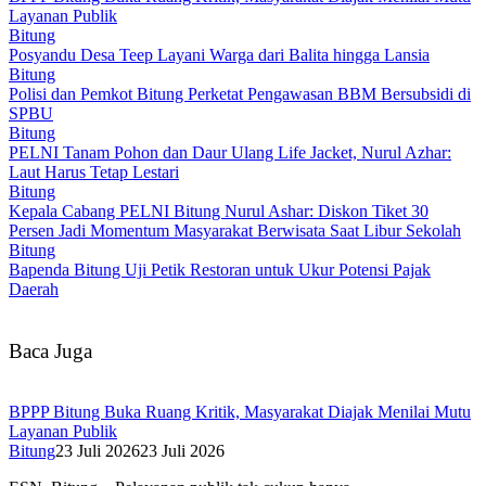
Layanan Publik
Bitung
Posyandu Desa Teep Layani Warga dari Balita hingga Lansia
Bitung
Polisi dan Pemkot Bitung Perketat Pengawasan BBM Bersubsidi di
SPBU
Bitung
PELNI Tanam Pohon dan Daur Ulang Life Jacket, Nurul Azhar:
Laut Harus Tetap Lestari
Bitung
Kepala Cabang PELNI Bitung Nurul Ashar: Diskon Tiket 30
Persen Jadi Momentum Masyarakat Berwisata Saat Libur Sekolah
Bitung
Bapenda Bitung Uji Petik Restoran untuk Ukur Potensi Pajak
Daerah
Baca Juga
BPPP Bitung Buka Ruang Kritik, Masyarakat Diajak Menilai Mutu
Layanan Publik
Bitung
23 Juli 2026
23 Juli 2026