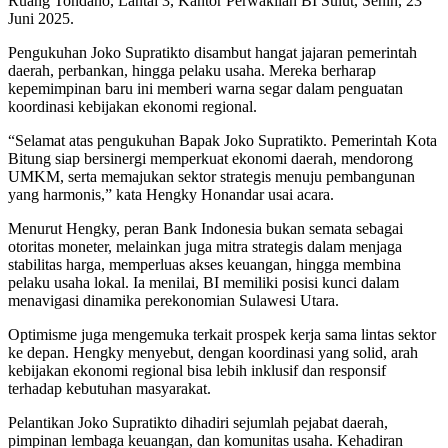
Ruang Tondano, Lantai 3, Kantor Perwakilan BI Sulut, Senin, 23
Juni 2025.
Pengukuhan Joko Supratikto disambut hangat jajaran pemerintah
daerah, perbankan, hingga pelaku usaha. Mereka berharap
kepemimpinan baru ini memberi warna segar dalam penguatan
koordinasi kebijakan ekonomi regional.
“Selamat atas pengukuhan Bapak Joko Supratikto. Pemerintah Kota
Bitung siap bersinergi memperkuat ekonomi daerah, mendorong
UMKM, serta memajukan sektor strategis menuju pembangunan
yang harmonis,” kata Hengky Honandar usai acara.
Menurut Hengky, peran Bank Indonesia bukan semata sebagai
otoritas moneter, melainkan juga mitra strategis dalam menjaga
stabilitas harga, memperluas akses keuangan, hingga membina
pelaku usaha lokal. Ia menilai, BI memiliki posisi kunci dalam
menavigasi dinamika perekonomian Sulawesi Utara.
Optimisme juga mengemuka terkait prospek kerja sama lintas sektor
ke depan. Hengky menyebut, dengan koordinasi yang solid, arah
kebijakan ekonomi regional bisa lebih inklusif dan responsif
terhadap kebutuhan masyarakat.
Pelantikan Joko Supratikto dihadiri sejumlah pejabat daerah,
pimpinan lembaga keuangan, dan komunitas usaha. Kehadiran