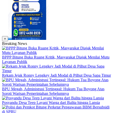
×
Breaking News
BPPP Bitung Buka Ruang Kritik, Masyarakat Diajak Menilai Mutu
Layanan Publik
Rekam Jejak Ronny Lengkey Jadi Modal di Pilhut Desa Sapa Timur
BPU Megah, Administrasi Tertinggal: Hukum Tua Boyong Atas
Soroti Warisan Pemerintahan Sebelumnya
Posyandu Desa Teep Layani Warga dari Balita hingga Lansia