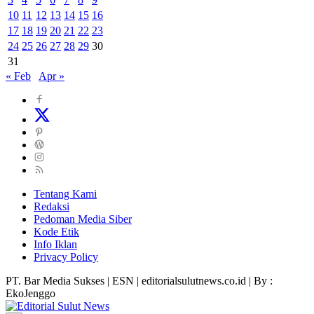
10
11
12
13
14
15
16
17
18
19
20
21
22
23
24
25
26
27
28
29
30
31
« Feb
Apr »
Tentang Kami
Redaksi
Pedoman Media Siber
Kode Etik
Info Iklan
Privacy Policy
PT. Bar Media Sukses | ESN | editorialsulutnews.co.id | By :
EkoJenggo