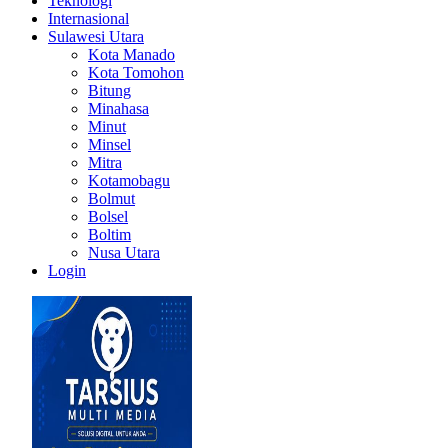
Teknologi
Internasional
Sulawesi Utara
Kota Manado
Kota Tomohon
Bitung
Minahasa
Minut
Minsel
Mitra
Kotamobagu
Bolmut
Bolsel
Boltim
Nusa Utara
Login