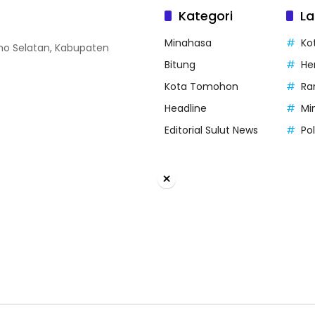
Kategori
La
Minahasa
Ko
o Selatan, Kabupaten
Bitung
He
Kota Tomohon
Ra
Headline
Mi
Editorial Sulut News
Po
×