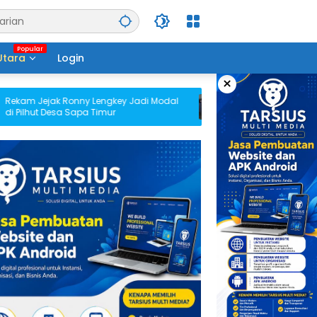
Utara
Login
×
am Jejak Ronny Lengkey Jadi Modal
BPU Megah, Administrasi 
Pilhut Desa Sapa Timur
Hukum Tua Boyong Atas 
Pemerintahan Sebelum