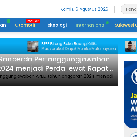
Kamis, 6 Agustus 2026
tan
Otomotif
Teknologi
Internasional
Sulawesi 
BPPP Bitung Buka Ruang Kritik,
Rek
Masyarakat Diajak Menilai Mutu Layanan
di 
Publik
i Ranperda Pertanggungjawaban
024 menjadi Perda lewat Rapat