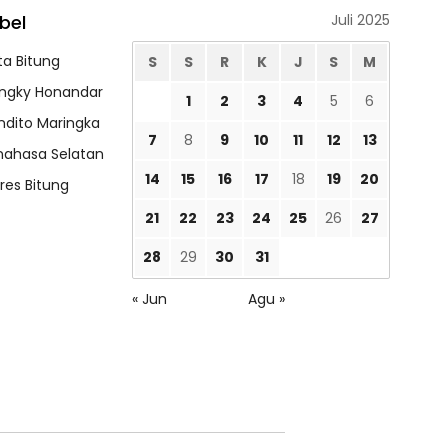
bel
Juli 2025
ta Bitung
S
S
R
K
J
S
M
ngky Honandar
1
2
3
4
5
6
ndito Maringka
7
8
9
10
11
12
13
nahasa Selatan
14
15
16
17
18
19
20
lres Bitung
21
22
23
24
25
26
27
28
29
30
31
« Jun
Agu »