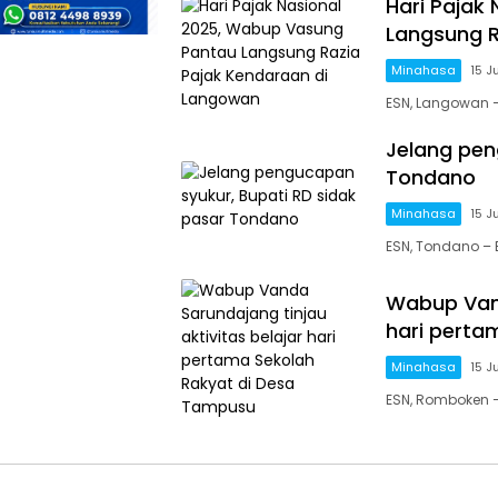
Hari Pajak
Langsung R
Minahasa
15 J
ESN, Langowan 
Jelang pen
Tondano
Minahasa
15 J
ESN, Tondano –
Wabup Vand
hari perta
Minahasa
15 J
ESN, Romboken 