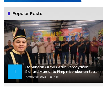
Popular Posts
Gabungan Ormas Adat Percayakan
1
Richard Mamuntu Pimpin Kerukunan Esa
Keter Kota Bitung
7 Agustus 2026
438