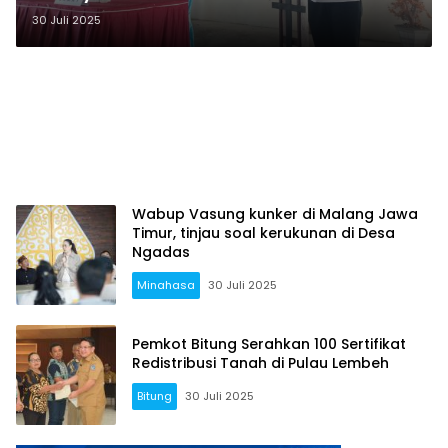
selalu menjunjung tinggi nilai
30 Juli 2025
toleransi
Wabup Vasung kunker di Malang Jawa
Timur, tinjau soal kerukunan di Desa
Ngadas
Minahasa
30 Juli 2025
Pemkot Bitung Serahkan 100 Sertifikat
Redistribusi Tanah di Pulau Lembeh
Bitung
30 Juli 2025