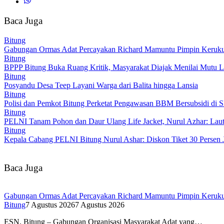
Baca Juga
Bitung
Gabungan Ormas Adat Percayakan Richard Mamuntu Pimpin Keruku
Bitung
BPPP Bitung Buka Ruang Kritik, Masyarakat Diajak Menilai Mutu L
Bitung
Posyandu Desa Teep Layani Warga dari Balita hingga Lansia
Bitung
Polisi dan Pemkot Bitung Perketat Pengawasan BBM Bersubsidi di
Bitung
PELNI Tanam Pohon dan Daur Ulang Life Jacket, Nurul Azhar: Laut 
Bitung
Kepala Cabang PELNI Bitung Nurul Ashar: Diskon Tiket 30 Persen 
Baca Juga
Gabungan Ormas Adat Percayakan Richard Mamuntu Pimpin Keruku
Bitung
7 Agustus 2026
7 Agustus 2026
ESN, Bitung – Gabungan Organisasi Masyarakat Adat yang…