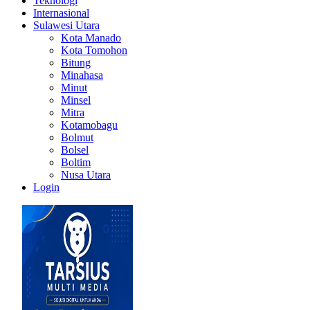
Teknologi
Internasional
Sulawesi Utara
Kota Manado
Kota Tomohon
Bitung
Minahasa
Minut
Minsel
Mitra
Kotamobagu
Bolmut
Bolsel
Boltim
Nusa Utara
Login