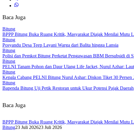
Baca Juga
Bitung
BPPP Bitung Buka Ruang Kritik, Masyarakat Diajak Menilai Mutu L
Bitung
Posyandu Desa Teep Layani Warga dari Balita hingga Lansia
Bitung
Polisi dan Pemkot Bitung Perketat Pengawasan BBM Bersubsidi di
Bitung
PELNI Tanam Pohon dan Daur Ulang Life Jacket, Nurul Azhar: Laut 
Bitung
Kepala Cabang PELNI Bitung Nurul Ashar: Diskon Tiket 30 Persen 
Bitung
Bapenda Bitung Uji Petik Restoran untuk Ukur Potensi Pajak Daerah
Baca Juga
BPPP Bitung Buka Ruang Kritik, Masyarakat Diajak Menilai Mutu L
Bitung
23 Juli 2026
23 Juli 2026