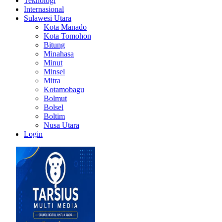
Teknologi
Internasional
Sulawesi Utara
Kota Manado
Kota Tomohon
Bitung
Minahasa
Minut
Minsel
Mitra
Kotamobagu
Bolmut
Bolsel
Boltim
Nusa Utara
Login