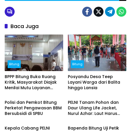
Bitung
Baca Juga
Bitung
Bitung
BPPP Bitung Buka Ruang
Posyandu Desa Teep
Kritik, Masyarakat Diajak
Layani Warga dari Balita
Menilai Mutu Layanan
hingga Lansia
Bitung
Bitung
Publik
Polisi dan Pemkot Bitung
PELNI Tanam Pohon dan
Perketat Pengawasan BBM
Daur Ulang Life Jacket,
Bersubsidi di SPBU
Nurul Azhar: Laut Harus
Bitung
Bitung
Tetap Lestari
Kepala Cabang PELNI
Bapenda Bitung Uji Petik