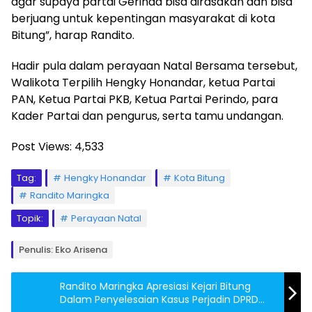
agar supaya partai Gerinda bisa dirasakan dan bisa
berjuang untuk kepentingan masyarakat di kota
Bitung”, harap Randito.
Hadir pula dalam perayaan Natal Bersama tersebut,
Walikota Terpilih Hengky Honandar, ketua Partai
PAN, Ketua Partai PKB, Ketua Partai Perindo, para
Kader Partai dan pengurus, serta tamu undangan.
Post Views:
4,533
Tag:
Hengky Honandar
Kota Bitung
Randito Maringka
Topik:
Perayaan Natal
Penulis: Eko Arisena
Randito Maringka Apresiasi Kejari Bitung
Dalam Penyelesaian Kasus Perjadin DPRD