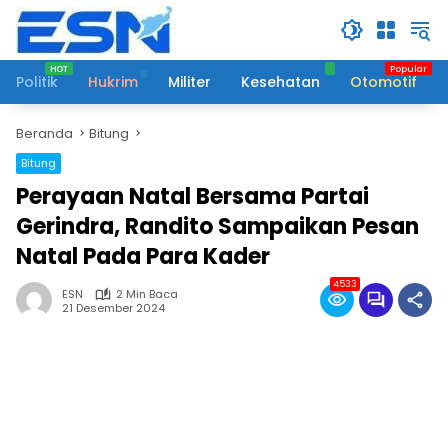
Langsung
ke
konten
Politik
Hukrim
Militer
Kesehatan
Otomotif
Beranda
Bitung
Bitung
Perayaan Natal Bersama Partai
Gerindra, Randito Sampaikan Pesan
Natal Pada Para Kader
4533
ESN
2 Min Baca
21 Desember 2024