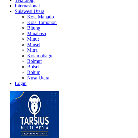
Teknologi
Internasional
Sulawesi Utara
Kota Manado
Kota Tomohon
Bitung
Minahasa
Minut
Minsel
Mitra
Kotamobagu
Bolmut
Bolsel
Boltim
Nusa Utara
Login