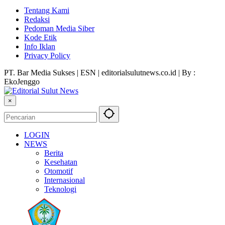
Tentang Kami
Redaksi
Pedoman Media Siber
Kode Etik
Info Iklan
Privacy Policy
PT. Bar Media Sukses | ESN | editorialsulutnews.co.id | By :
EkoJenggo
×
LOGIN
NEWS
Berita
Kesehatan
Otomotif
Internasional
Teknologi