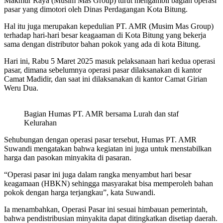
Makmur Raya (Musim Mas Group) turut mengambil bagian operasi
pasar yang dimotori oleh Dinas Perdagangan Kota Bitung.
Hal itu juga merupakan kepedulian PT. AMR (Musim Mas Group)
terhadap hari-hari besar keagaaman di Kota Bitung yang bekerja
sama dengan distributor bahan pokok yang ada di kota Bitung.
Hari ini, Rabu 5 Maret 2025 masuk pelaksanaan hari kedua operasi
pasar, dimana sebelumnya operasi pasar dilaksanakan di kantor
Camat Madidir, dan saat ini dilaksanakan di kantor Camat Girian
Weru Dua.
Bagian Humas PT. AMR bersama Lurah dan staf
Kelurahan
Sehubungan dengan operasi pasar tersebut, Humas PT. AMR
Suwandi mengatakan bahwa kegiatan ini juga untuk menstabilkan
harga dan pasokan minyakita di pasaran.
“Operasi pasar ini juga dalam rangka menyambut hari besar
keagamaan (HBKN) sehingga masyarakat bisa memperoleh bahan
pokok dengan harga terjangkau”, kata Suwandi.
Ia menambahkan, Operasi Pasar ini sesuai himbauan pemerintah,
bahwa pendistribusian minyakita dapat ditingkatkan disetiap daerah.