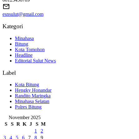
esnsulut@gmail.com
Kategori
Minahasa
Bitung
Kota Tomohon
Headline
Editorial Sulut News
Label
Kota Bitung
Hengky Honandar
Randito Maringka
Minahasa Selatan
Polres Bitung
November 2025
S
S
R
K
J
S
M
1
2
3
4
5
6
7
8
9