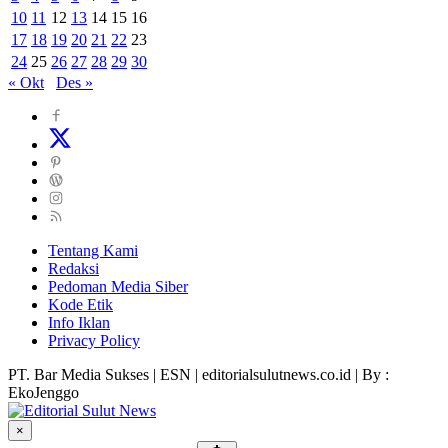
10
11
12
13
14
15
16
17
18
19
20
21
22
23
24
25
26
27
28
29
30
« Okt
Des »
Tentang Kami
Redaksi
Pedoman Media Siber
Kode Etik
Info Iklan
Privacy Policy
PT. Bar Media Sukses | ESN | editorialsulutnews.co.id | By :
EkoJenggo
×