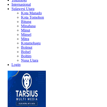
Teknologi
Internasional
Sulawesi Utara
Kota Manado
Kota Tomohon
Bitung
Minahasa
Minut
Minsel
Mitra
Kotamobagu
Bolmut
Bolsel
Boltim
Nusa Utara
Login