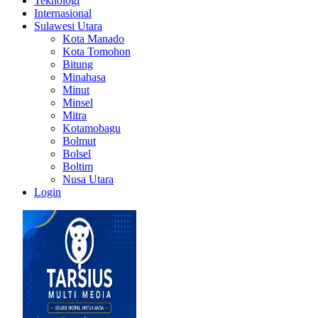
Teknologi
Internasional
Sulawesi Utara
Kota Manado
Kota Tomohon
Bitung
Minahasa
Minut
Minsel
Mitra
Kotamobagu
Bolmut
Bolsel
Boltim
Nusa Utara
Login