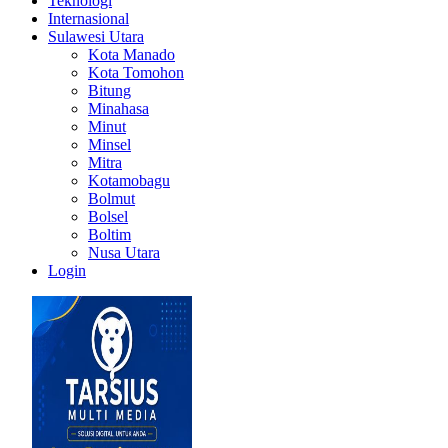
Teknologi
Internasional
Sulawesi Utara
Kota Manado
Kota Tomohon
Bitung
Minahasa
Minut
Minsel
Mitra
Kotamobagu
Bolmut
Bolsel
Boltim
Nusa Utara
Login