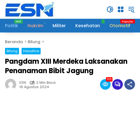
Langsung
ke
konten
Politik
Hukrim
Militer
Kesehatan
Otomotif
Beranda
Bitung
Bitung
Headline
Pangdam XIII Merdeka Laksanakan
Penanaman Bibit Jagung
1115
ESN
2 Min Baca
16 Agustus 2024