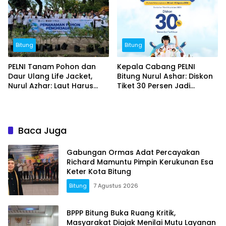
Bitung
Bitung
PELNI Tanam Pohon dan
Kepala Cabang PELNI
Daur Ulang Life Jacket,
Bitung Nurul Ashar: Diskon
Nurul Azhar: Laut Harus
Tiket 30 Persen Jadi
Tetap Lestari
Momentum Masyarakat
Berwisata Saat Libur
Sekolah
Baca Juga
Gabungan Ormas Adat Percayakan
Richard Mamuntu Pimpin Kerukunan Esa
Keter Kota Bitung
Bitung
7 Agustus 2026
BPPP Bitung Buka Ruang Kritik,
Masyarakat Diajak Menilai Mutu Layanan