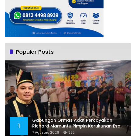
Popular Posts
Gabungan Ormas Adat Percayakan
1
Richard Mamuntu Pimpin Kerukunan Esa
Keter Kota Bitung
7 Agustus 2026
322