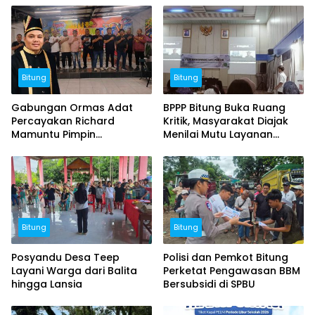
Bitung
Bitung
Gabungan Ormas Adat
BPPP Bitung Buka Ruang
Percayakan Richard
Kritik, Masyarakat Diajak
Mamuntu Pimpin
Menilai Mutu Layanan
Kerukunan Esa Keter Kota
Publik
Bitung
Bitung
Bitung
Posyandu Desa Teep
Polisi dan Pemkot Bitung
Layani Warga dari Balita
Perketat Pengawasan BBM
hingga Lansia
Bersubsidi di SPBU