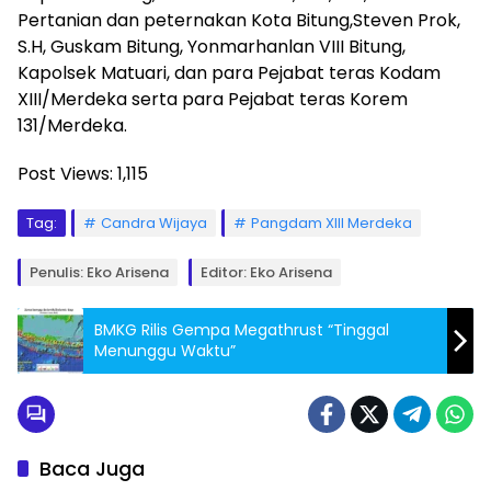
Pertanian dan peternakan Kota Bitung,Steven Prok,
S.H, Guskam Bitung, Yonmarhanlan VIII Bitung,
Kapolsek Matuari, dan para Pejabat teras Kodam
XIII/Merdeka serta para Pejabat teras Korem
131/Merdeka.
Post Views:
1,115
Tag:
Candra Wijaya
Pangdam XIII Merdeka
Penulis: Eko Arisena
Editor: Eko Arisena
BMKG Rilis Gempa Megathrust “Tinggal
Menunggu Waktu”
Baca Juga